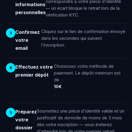
correspondre à votre pièce d'identité
informations
— un écart bloque le retrait lors de la
personnelles
vérification KYC.
Cliquez sur le lien de confirmation envoyé
Confirmez
dans les secondes qui suivent
votre
l'inscription.
email
Choisissez votre méthode de
Effectuez votre
paiement. Le dépôt minimum est
premier dépôt
de
10€
.
Soumettez une pièce d'identité valide et un
Préparez
justificatif de domicile de moins de 3 mois
votre
dès votre inscription — vous éviterez
dossier
d'attendre lors de votre premier retrait.