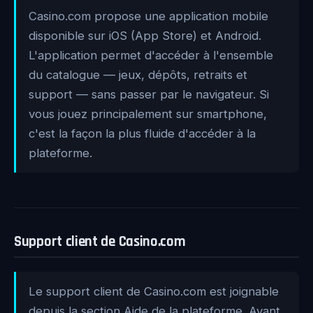
Casino.com propose une application mobile
disponible sur iOS (App Store) et Android.
L'application permet d'accéder à l'ensemble
du catalogue — jeux, dépôts, retraits et
support — sans passer par le navigateur. Si
vous jouez principalement sur smartphone,
c'est la façon la plus fluide d'accéder à la
plateforme.
Support client de Casino.com
Le support client de Casino.com est joignable
depuis la section Aide de la plateforme. Avant