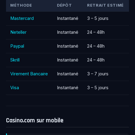
MÉTHODE
DÉPÔT
RETRAIT ESTIMÉ
Mastercard
Instantané
3 – 5 jours
Neteller
Instantané
24 – 48h
Paypal
Instantané
24 – 48h
Skrill
Instantané
24 – 48h
Virement Bancaire
Instantané
3 – 7 jours
Visa
Instantané
3 – 5 jours
Casino.com sur mobile