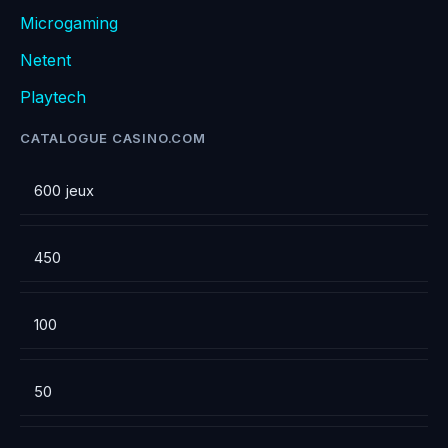
Microgaming
Netent
Playtech
CATALOGUE CASINO.COM
600 jeux
450
100
50