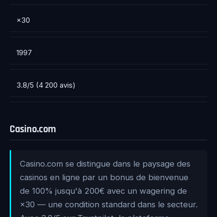
×30
1997
3.8/5 (4 200 avis)
Casino.com
Casino.com se distingue dans le paysage des
casinos en ligne par un bonus de bienvenue
de 100% jusqu'à 200€ avec un wagering de
×30 — une condition standard dans le secteur.