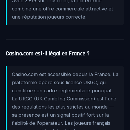
Avec 3.8/5 sur Trustpilot, la plateforme
combine une offre commerciale attractive et
une réputation joueurs correcte.
Casino.com est-il légal en France ?
Casino.com est accessible depuis la France. La
plateforme opère sous licence UKGC, qui
constitue son cadre réglementaire principal.
La UKGC (UK Gambling Commission) est l'une
des régulations les plus strictes au monde —
sa présence est un signal positif fort sur la
fiabilité de l'opérateur. Les joueurs français