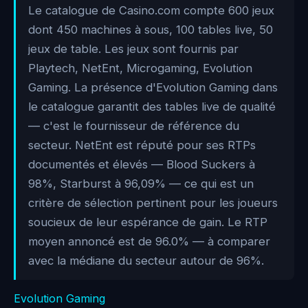
Le catalogue de Casino.com compte 600 jeux
dont 450 machines à sous, 100 tables live, 50
jeux de table. Les jeux sont fournis par
Playtech, NetEnt, Microgaming, Evolution
Gaming. La présence d'Evolution Gaming dans
le catalogue garantit des tables live de qualité
— c'est le fournisseur de référence du
secteur. NetEnt est réputé pour ses RTPs
documentés et élevés — Blood Suckers à
98%, Starburst à 96,09% — ce qui est un
critère de sélection pertinent pour les joueurs
soucieux de leur espérance de gain. Le RTP
moyen annoncé est de 96.0% — à comparer
avec la médiane du secteur autour de 96%.
Evolution Gaming