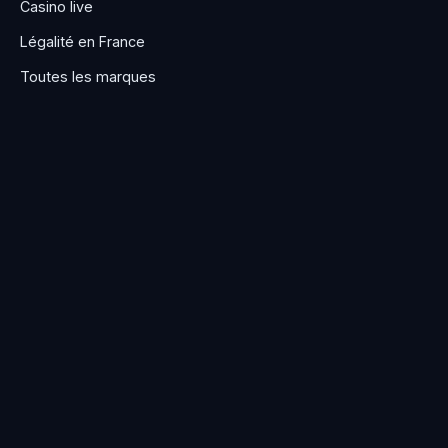
Casino live
Légalité en France
Toutes les marques