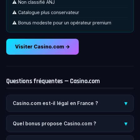
⚠️ Non classifié ANJ
⚠️ Catalogue plus conservateur
⚠️ Bonus modeste pour un opérateur premium
Visiter Casino.com →
Questions fréquentes — Casino.com
▾
Casino.com est-il légal en France ?
▾
Quel bonus propose Casino.com ?