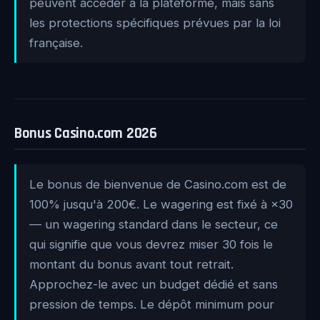
peuvent accéder à la plateforme, mais sans
les protections spécifiques prévues par la loi
française.
Bonus Casino.com 2026
Le bonus de bienvenue de Casino.com est de
100% jusqu'à 200€. Le wagering est fixé à ×30
— un wagering standard dans le secteur, ce
qui signifie que vous devrez miser 30 fois le
montant du bonus avant tout retrait.
Approchez-le avec un budget dédié et sans
pression de temps. Le dépôt minimum pour