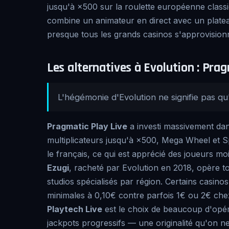
jusqu'à ×500 sur la roulette européenne classi
combine un animateur en direct avec un platea
presque tous les grands casinos s'approvision
Les alternatives à Evolution : Prag
L'hégémonie d'Evolution ne signifie pas qu'
Pragmatic Play Live
a investi massivement da
multiplicateurs jusqu'à ×500, Mega Wheel et Spe
le français, ce qui est apprécié des joueurs moi
Ezugi
, racheté par Evolution en 2018, opère to
studios spécialisés par région. Certains casinos
minimales à 0,10€ contre parfois 1€ ou 2€ che
Playtech Live
est le choix de beaucoup d'opéra
jackpots progressifs — une originalité qu'on n