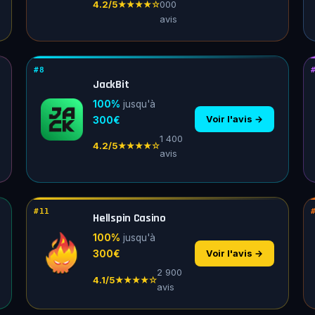
4.2/5
★★★★☆
000
avis
#8
JackBit
100%
jusqu'à
Voir l'avis →
300€
1 400
4.2/5
★★★★☆
avis
#11
Hellspin Casino
100%
jusqu'à
Voir l'avis →
300€
2 900
4.1/5
★★★★☆
avis