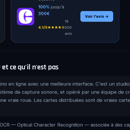
100%
jusqu'à
300€
Voir l'avis →
18
4.1/5
★★★★☆
000
avis
et ce qu'il n'est pas
sino en ligne avec une meilleure interface. C'est un stu
ystème de capture sonore, et opéré par une équipe de cro
 une vraie roue. Les cartes distribuées sont de vraies car
l'OCR — Optical Character Recognition — associée à des cap