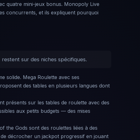
avec quatre mini-jeux bonus. Monopoly Live
s concurrents, et ils expliquent pourquoi
 restent sur des niches spécifiques.
e solide. Mega Roulette avec ses
 proposent des tables en plusieurs langues dont
t présents sur les tables de roulette avec des
cessibles aux petits budgets — des mises
f the Gods sont des roulettes liées à des
é de décrocher un jackpot progressif en jouant