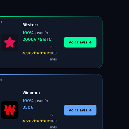
#3
Bitstarz
100%
jusqu'à
2000€ / 5 BTC
Voir l'avis →
15
4.3/5
★★★★☆
000
avis
#6
Winamax
100%
jusqu'à
350€
Voir l'avis →
12
4.2/5
★★★★☆
000
avis