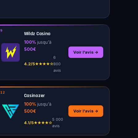
#9
Wildz Casino
100%
jusqu'à
500€
Voir l'avis →
6
4.2/5
★★★★☆
800
avis
#12
Casinozer
100%
jusqu'à
Voir l'avis →
500€
5 000
4.1/5
★★★★☆
avis