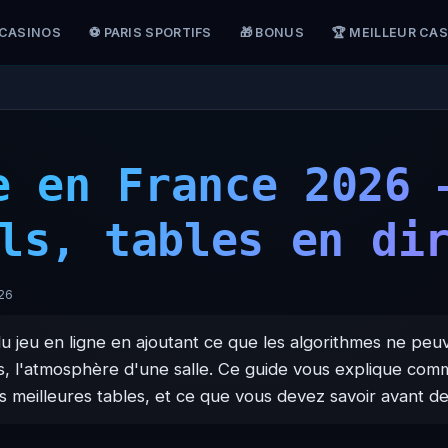
 CASINOS
⚽ PARIS SPORTIFS
🎁 BONUS
🏆 MEILLEUR CA
e en France 2026 
ls, tables en di
26
du jeu en ligne en ajoutant ce que les algorithmes ne pe
tes, l'atmosphère d'une salle. Ce guide vous explique comm
 meilleures tables, et ce que vous devez savoir avant de