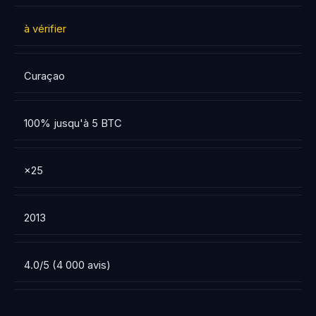
à vérifier
Curaçao
100% jusqu'à 5 BTC
×25
2013
4.0/5 (4 000 avis)