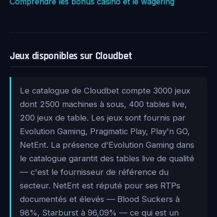
Comprendre les bonus casino et le wagering
Jeux disponibles sur Cloudbet
Le catalogue de Cloudbet compte 3000 jeux
dont 2500 machines à sous, 400 tables live,
200 jeux de table. Les jeux sont fournis par
Evolution Gaming, Pragmatic Play, Play'n GO,
NetEnt. La présence d'Evolution Gaming dans
le catalogue garantit des tables live de qualité
— c'est le fournisseur de référence du
secteur. NetEnt est réputé pour ses RTPs
documentés et élevés — Blood Suckers à
98%, Starburst à 96,09% — ce qui est un