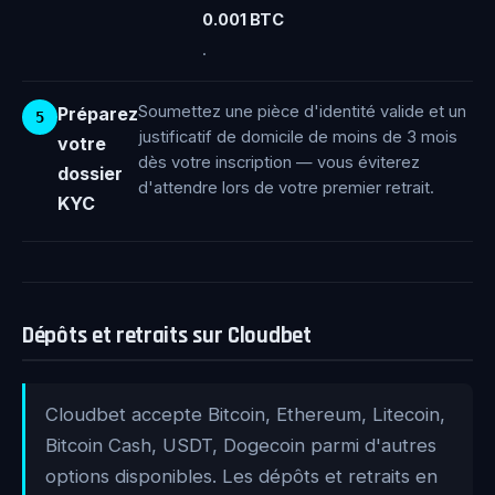
0.001 BTC
.
Soumettez une pièce d'identité valide et un
Préparez
justificatif de domicile de moins de 3 mois
votre
dès votre inscription — vous éviterez
dossier
d'attendre lors de votre premier retrait.
KYC
Dépôts et retraits sur Cloudbet
Cloudbet accepte Bitcoin, Ethereum, Litecoin,
Bitcoin Cash, USDT, Dogecoin parmi d'autres
options disponibles. Les dépôts et retraits en