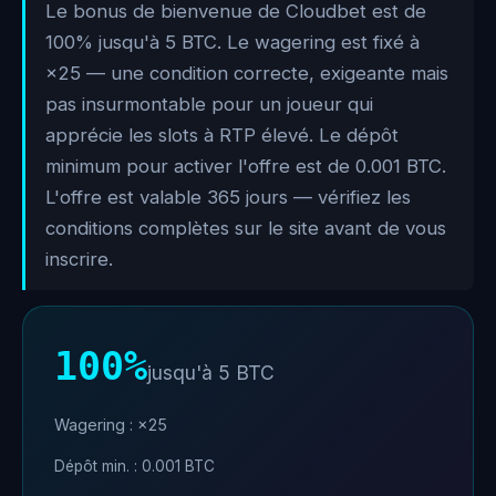
Le bonus de bienvenue de Cloudbet est de
100% jusqu'à 5 BTC. Le wagering est fixé à
×25 — une condition correcte, exigeante mais
pas insurmontable pour un joueur qui
apprécie les slots à RTP élevé. Le dépôt
minimum pour activer l'offre est de 0.001 BTC.
L'offre est valable 365 jours — vérifiez les
conditions complètes sur le site avant de vous
inscrire.
100%
jusqu'à 5 BTC
Wagering : ×25
Dépôt min. : 0.001 BTC