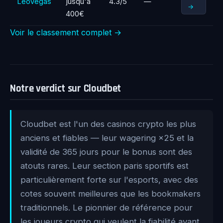
LeoVegas
jusqu'à
4.3/5
—
→
400€
Voir le classement complet →
Notre verdict sur Cloudbet
Cloudbet est l'un des casinos crypto les plus
anciens et fiables — leur wagering ×25 et la
validité de 365 jours pour le bonus sont des
atouts rares. Leur section paris sportifs est
particulièrement forte sur l'esports, avec des
cotes souvent meilleures que les bookmakers
traditionnels. Le pionnier de référence pour
les joueurs crypto qui veulent la fiabilité avant