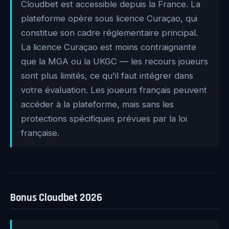
Cloudbet est accessible depuis la France. La
plateforme opère sous licence Curaçao, qui
constitue son cadre réglementaire principal.
La licence Curaçao est moins contraignante
que la MGA ou la UKGC — les recours joueurs
sont plus limités, ce qu'il faut intégrer dans
votre évaluation. Les joueurs français peuvent
accéder à la plateforme, mais sans les
protections spécifiques prévues par la loi
française.
Bonus Cloudbet 2026