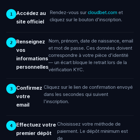
Rendez-vous sur
cloudbet.com
et
Accédez au
cliquez sur le bouton d'inscription.
site officiel
Nom, prénom, date de naissance, email
Renseignez
et mot de passe. Ces données doivent
vos
correspondre à votre pièce d'identité
informations
— un écart bloque le retrait lors de la
personnelles
vérification KYC.
Cliquez sur le lien de confirmation envoyé
Confirmez
dans les secondes qui suivent
votre
l'inscription.
email
Choisissez votre méthode de
Effectuez votre
paiement. Le dépôt minimum est
premier dépôt
de