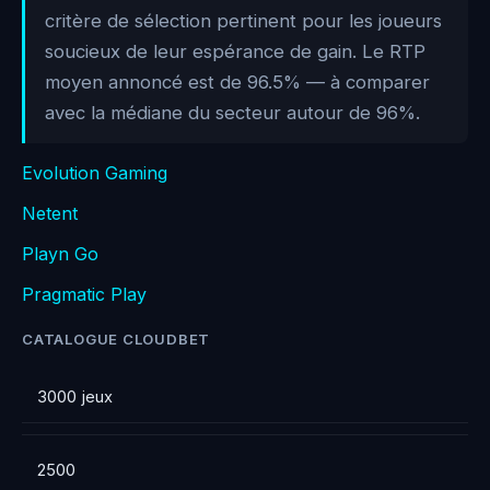
critère de sélection pertinent pour les joueurs
soucieux de leur espérance de gain. Le RTP
moyen annoncé est de 96.5% — à comparer
avec la médiane du secteur autour de 96%.
Evolution Gaming
Netent
Playn Go
Pragmatic Play
CATALOGUE CLOUDBET
3000 jeux
2500