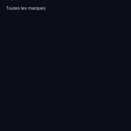
Toutes les marques