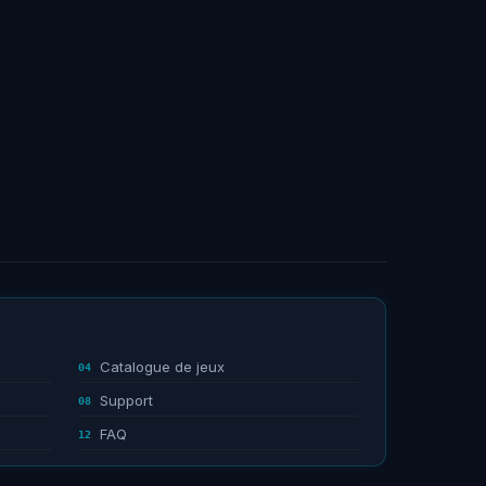
Catalogue de jeux
Support
FAQ