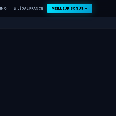
SINO
⚖️ LÉGAL FRANCE
MEILLEUR BONUS →