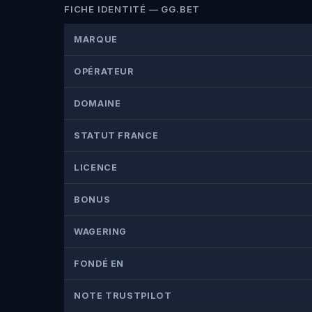
FICHE IDENTITÉ — GG.BET
MARQUE
OPÉRATEUR
DOMAINE
STATUT FRANCE
LICENCE
BONUS
WAGERING
FONDÉ EN
NOTE TRUSTPILOT