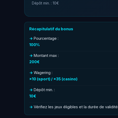
Dépôt min. : 10€
Récapitulatif du bonus
Pourcentage :
100%
Montant max :
200€
Wagering :
×10 (sport) / ×35 (casino)
Dépôt min. :
10€
Vérifiez les jeux éligibles et la durée de validi