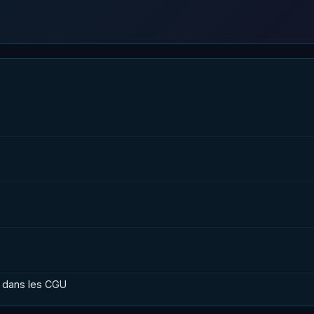
té dans les CGU