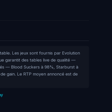
able. Les jeux sont fournis par Evolution
 garantit des tables live de qualité —
vés — Blood Suckers à 98%, Starburst à
ce de gain. Le RTP moyen annoncé est de
ay