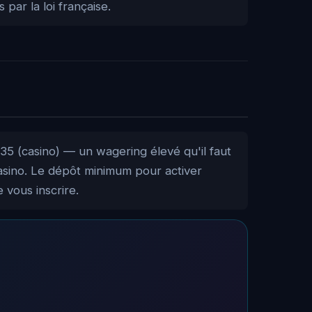
par la loi française.
35 (casino) — un wagering élevé qu'il faut
casino. Le dépôt minimum pour activer
e vous inscrire.