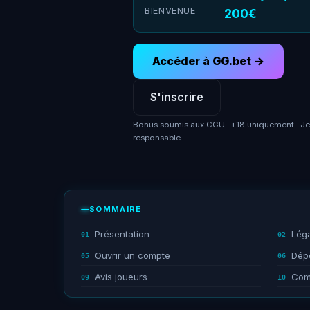
BIENVENUE
200€
Accéder à GG.bet →
S'inscrire
Bonus soumis aux CGU · +18 uniquement · J
responsable
SOMMAIRE
Présentation
Léga
Ouvrir un compte
Dépô
Avis joueurs
Com