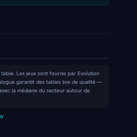
able. Les jeux sont fournis par Evolution
ogue garantit des tables live de qualité —
avec la médiane du secteur autour de
ay