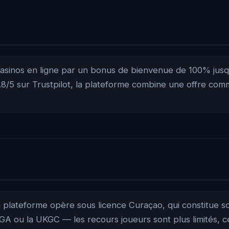
 casinos en ligne par un bonus de bienvenue de 100% ju
.8/5 sur Trustpilot, la plateforme combine une offre comm
 plateforme opère sous licence Curaçao, qui constitue so
 ou la UKGC — les recours joueurs sont plus limités, ce 