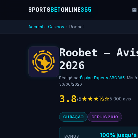
SPORTS
BET
ONLINE
365
🎰
Accueil
Casinos
Roobet
Roobet — Avi
2026
Rédigé par
Équipe Experts SBO365
· Mis à
30/06/2026
3.8
★★★½☆
/5
5 000 avis
CURAÇAO
DEPUIS 2019
100%
jusqu'à
BONUS