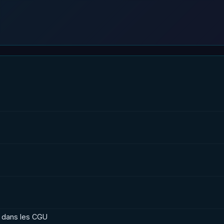
té dans les CGU