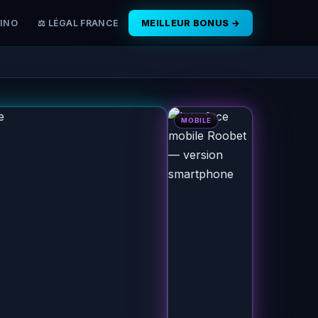
SINO
⚖️ LÉGAL FRANCE
MEILLEUR BONUS →
MOBILE