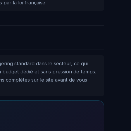
par la loi française.
ring standard dans le secteur, ce qui
un budget dédié et sans pression de temps.
ons complètes sur le site avant de vous