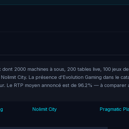
ont 2000 machines à sous, 200 tables live, 100 jeux de t
olimit City. La présence d'Evolution Gaming dans le catal
teur. Le RTP moyen annoncé est de 96.2% — à comparer 
ng
Nolimit City
Pragmatic Pl