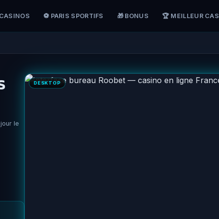
 CASINOS
⚽ PARIS SPORTIFS
🎁 BONUS
🏆 MEILLEUR CA
s
DESKTOP
 jour le