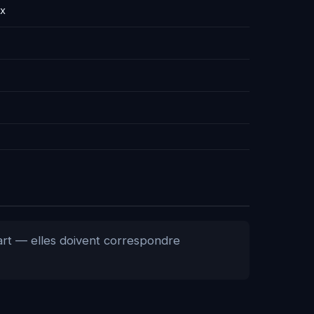
ux
épart — elles doivent correspondre