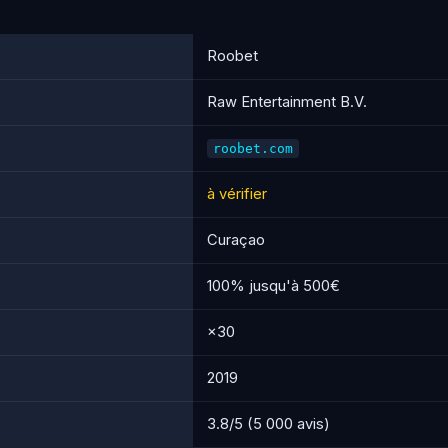
Roobet
Raw Entertainment B.V.
roobet.com
à vérifier
Curaçao
100% jusqu'à 500€
×30
2019
3.8/5 (5 000 avis)