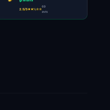
gratuits
69
2.5/5
★★½☆☆
avis