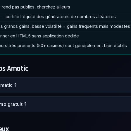
s rend pas publics, cherchez ailleurs
 certifie l'équité des générateurs de nombres aléatoires
mais grands gains, basse volatilité = gains fréquents mais modestes
ionner en HTML5 sans application dédiée
urs très présents (50+ casinos) sont généralement bien établis
nos Amatic
Amatic ?
mo gratuit ?
jeux