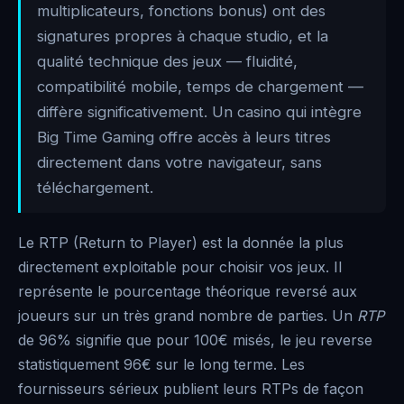
multiplicateurs, fonctions bonus) ont des
signatures propres à chaque studio, et la
qualité technique des jeux — fluidité,
compatibilité mobile, temps de chargement —
diffère significativement. Un casino qui intègre
Big Time Gaming offre accès à leurs titres
directement dans votre navigateur, sans
téléchargement.
Le RTP (Return to Player) est la donnée la plus
directement exploitable pour choisir vos jeux. Il
représente le pourcentage théorique reversé aux
joueurs sur un très grand nombre de parties. Un
RTP
de 96% signifie que pour 100€ misés, le jeu reverse
statistiquement 96€ sur le long terme. Les
fournisseurs sérieux publient leurs RTPs de façon