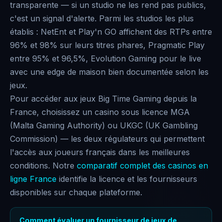
transparente — si un studio ne les rend pas publics,
c'est un signal d'alerte. Parmi les studios les plus
établis : NetEnt et Play'n GO affichent des RTPs entre
96% et 98% sur leurs titres phares, Pragmatic Play
entre 95% et 96,5%, Evolution Gaming pour le live
avec une edge de maison bien documentée selon les
jeux.
Pour accéder aux jeux Big Time Gaming depuis la
France, choisissez un casino sous licence MGA
(Malta Gaming Authority) ou UKGC (UK Gambling
Commission) — les deux régulateurs qui permettent
l'accès aux joueurs français dans les meilleures
conditions. Notre
comparatif complet des casinos en
ligne France
identifie la licence et les fournisseurs
disponibles sur chaque plateforme.
Comment évaluer un fournisseur de jeux de