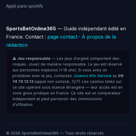
Appli paris sportifs
SportsBetOnline365
— Guide indépendant édité en
France. Contact :
page contact
·
À propos de la
rédaction
⚠️ Jeu responsable
— Les jeux d'argent comportent des
risques. Jouez de manière responsable. Le jeu est réservé
aux personnes majeures (+18 ans). Si vous avez un
problème avec le jeu, contactez
Joueurs Info Service
au
09
74 75 13 13
(appel non surtaxé, 7j/7). Les casinos listés sur
ce site opèrent sous licence étrangère — leur accès est en
zone grise juridique en France. Ce site est un comparateur
indépendant et peut percevoir des commissions
d'affiliation.
© 2026 SportsBetOnline365 — Tous droits réservés