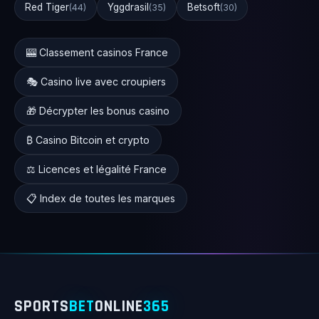
Red Tiger
Yggdrasil
Betsoft
(44)
(35)
(30)
🎰 Classement casinos France
🎭 Casino live avec croupiers
🎁 Décrypter les bonus casino
₿ Casino Bitcoin et crypto
⚖️ Licences et légalité France
📋 Index de toutes les marques
SPORTS
BET
ONLINE
365