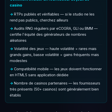
casino
RTPs publiés et vérifiables — si le studio ne les
rend pas publics, cherchez ailleurs
Audits RNG réguliers par eCOGRA, GLI ou BMM —
certifie l'équité des générateurs de nombres
aléatoires
Volatilité des jeux — haute volatilité = rares mais
grands gains, basse volatilité = gains fréquents mais
modestes
Compatibilité mobile — les jeux doivent fonctionner
en HTML5 sans application dédiée
Nombre de casinos partenaires — les fournisseurs
très présents (50+ casinos) sont généralement bien
établis