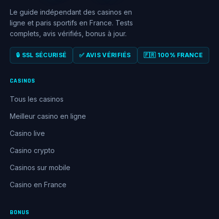
Le guide indépendant des casinos en
ligne et paris sportifs en France. Tests
complets, avis vérifiés, bonus à jour.
🔒 SSL SÉCURISÉ
✅ AVIS VÉRIFIÉS
🇫🇷 100% FRANCE
CASINOS
Tous les casinos
Meilleur casino en ligne
Casino live
Casino crypto
Casinos sur mobile
Casino en France
BONUS