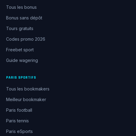
Tous les bonus
Bonus sans dépôt
Tours gratuits
Codes promo 2026
Freebet sport
Guide wagering
PARIS SPORTIFS
Tous les bookmakers
Meilleur bookmaker
Paris football
Paris tennis
Paris eSports