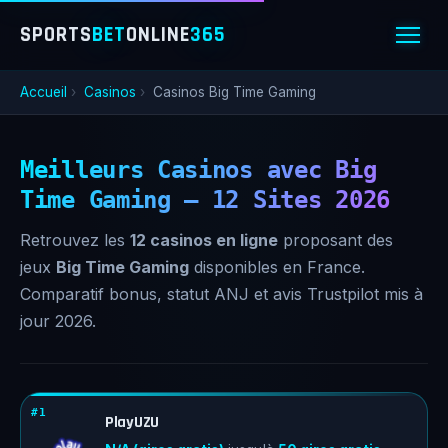
SPORTS
BET
ONLINE
365
Accueil
Casinos
Casinos Big Time Gaming
Meilleurs Casinos avec Big
Time Gaming — 12 Sites 2026
Retrouvez les
12 casinos en ligne
proposant des
jeux
Big Time Gaming
disponibles en France.
Comparatif bonus, statut ANJ et avis Trustpilot mis à
jour 2026.
#1
PlayUZU