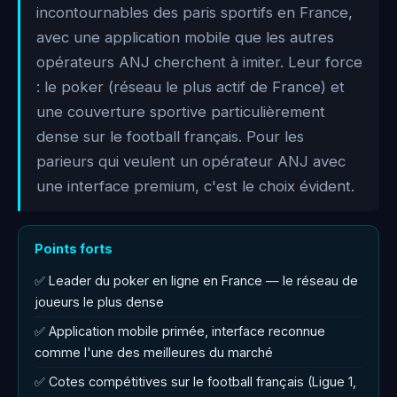
incontournables des paris sportifs en France,
avec une application mobile que les autres
opérateurs ANJ cherchent à imiter. Leur force
: le poker (réseau le plus actif de France) et
une couverture sportive particulièrement
dense sur le football français. Pour les
parieurs qui veulent un opérateur ANJ avec
une interface premium, c'est le choix évident.
Points forts
✅ Leader du poker en ligne en France — le réseau de
joueurs le plus dense
✅ Application mobile primée, interface reconnue
comme l'une des meilleures du marché
✅ Cotes compétitives sur le football français (Ligue 1,