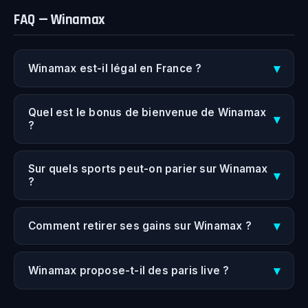
FAQ — Winamax
▾
Winamax est-il légal en France ?
Quel est le bonus de bienvenue de Winamax
▾
?
Sur quels sports peut-on parier sur Winamax
▾
?
▾
Comment retirer ses gains sur Winamax ?
▾
Winamax propose-t-il des paris live ?