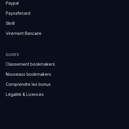
Paypal
Paysafecard
Skrill
Virement Bancaire
GUIDES
Classement bookmakers
Nouveaux bookmakers
Comprendre les bonus
Légalité & Licences