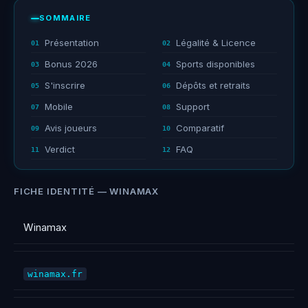
SOMMAIRE
Présentation
Légalité & Licence
Bonus 2026
Sports disponibles
S'inscrire
Dépôts et retraits
Mobile
Support
Avis joueurs
Comparatif
Verdict
FAQ
FICHE IDENTITÉ — WINAMAX
Winamax
winamax.fr