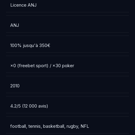
Licence ANJ
ANJ
100% jusqu'à 350€
×0 (freebet sport) / ×30 poker
2010
4.2/5 (12 000 avis)
football, tennis, basketball, rugby, NFL