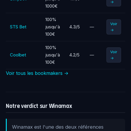
→
1000€
100%
Voir
STS Bet
jusqu'à
4.3/5
—
→
100€
100%
Voir
Coolbet
jusqu'à
4.2/5
—
→
100€
Voir tous les bookmakers →
Notre verdict sur Winamax
Winamax est l'une des deux références