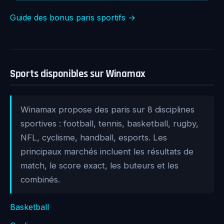
Guide des bonus paris sportifs →
Sports disponibles sur Winamax
Winamax propose des paris sur 8 disciplines
sportives : football, tennis, basketball, rugby,
NFL, cyclisme, handball, esports. Les
principaux marchés incluent les résultats de
match, le score exact, les buteurs et les
combinés.
Basketball