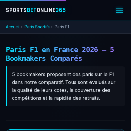
SPORTS
BET
ONLINE
365
Accueil
Paris Sportifs
Paris F1
Paris F1 en France 2026 — 5
Bookmakers Comparés
5 bookmakers proposent des paris sur le F1
dans notre comparatif. Tous sont évalués sur
la qualité de leurs cotes, la couverture des
compétitions et la rapidité des retraits.