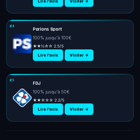
Lire l'avis
Visiter →
#4
Parions Sport
100% jusqu'à 100€
★★½☆☆ 2.5/5
Lire l'avis
Visiter →
#5
FDJ
100% jusqu'à 50€
★★☆☆☆ 2.2/5
Lire l'avis
Visiter →