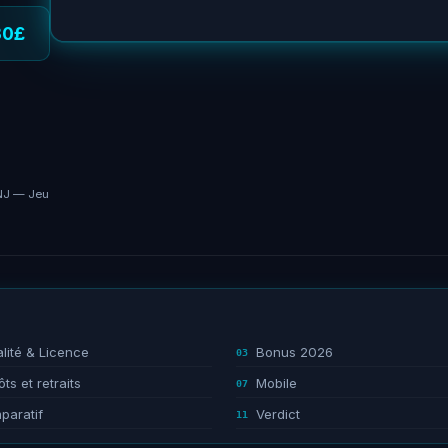
30£
NJ — Jeu
lité & Licence
Bonus 2026
ts et retraits
Mobile
paratif
Verdict