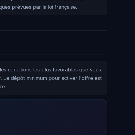
ques prévues par la loi française.
es conditions les plus favorables que vous
. Le dépôt minimum pour activer l'offre est
re.