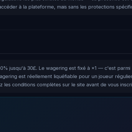
ccéder à la plateforme, mais sans les protections spécifi
% jusqu'à 30£. Le wagering est fixé à ×1 — c'est parmi l
gering est réellement liquéfiable pour un joueur régulier
ez les conditions complètes sur le site avant de vous inscri