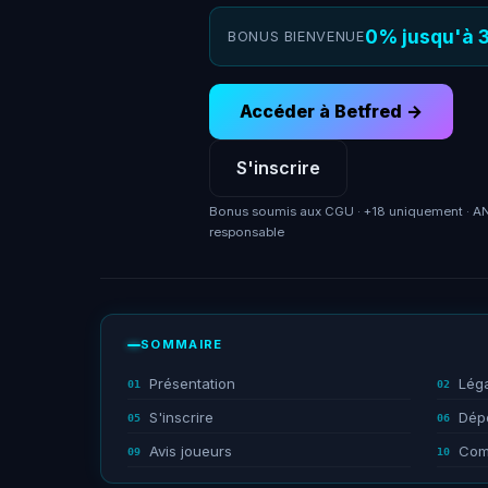
0%
jusqu'à
BONUS BIENVENUE
Accéder à Betfred →
S'inscrire
Bonus soumis aux CGU · +18 uniquement · A
responsable
SOMMAIRE
Présentation
Léga
S'inscrire
Dépô
Avis joueurs
Com