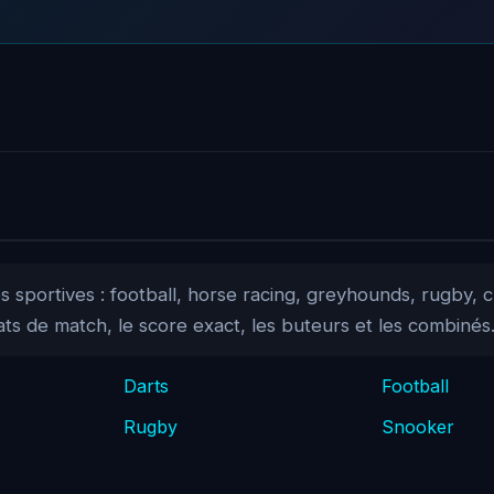
s sportives : football, horse racing, greyhounds, rugby, cr
ats de match, le score exact, les buteurs et les combinés
Darts
Football
Rugby
Snooker