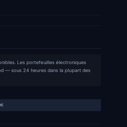
nibles. Les portefeuilles électroniques
tfred — sous 24 heures dans la plupart des
MÉ