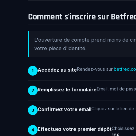
Comment s'inscrire sur Betfre
L'ouverture de compte prend moins de cinq
votre pièce d'identité.
Rendez-vous sur
betfred.c
Accédez au site
Email, mot de passe
Remplissez le formulaire
Cliquez sur le lien d
Confirmez votre email
Choisissez
Effectuez votre premier dépôt
10£