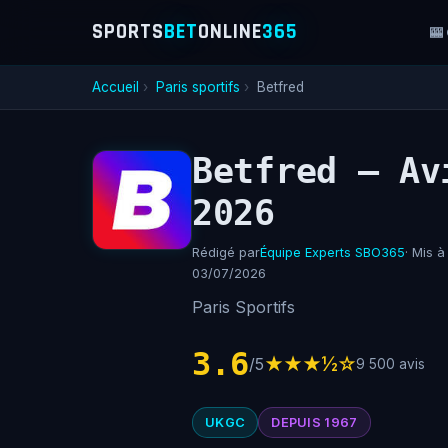
SPORTS
BET
ONLINE
365
🎰
Accueil
Paris sportifs
Betfred
Betfred — Av
2026
Rédigé par
Équipe Experts SBO365
· Mis à
03/07/2026
Paris Sportifs
3.6
★★★½☆
/5
9 500 avis
UKGC
DEPUIS 1967