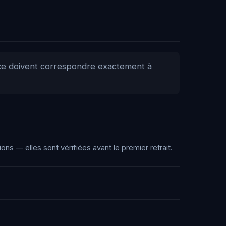
nce doivent correspondre exactement à
ns — elles sont vérifiées avant le premier retrait.