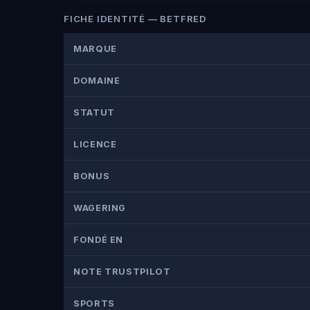
FICHE IDENTITÉ — BETFRED
MARQUE
DOMAINE
STATUT
LICENCE
BONUS
WAGERING
FONDÉ EN
NOTE TRUSTPILOT
SPORTS